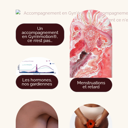
Un
accompagnement
en Gyn’émotion®,
ce n’est pas…
Les hormones,
Menstruations
nos gardiennes
et retard