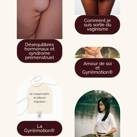
Comment je
suis sortie du
vaginisme
Déséquilibres
hormonaux et
syndrome
prémenstruel
Amour de soi
et
Gyn’émotion®
La
Gyn’émotion®