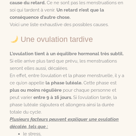
cause
du retard.
Ce ne sont pas les menstruations en
soi qui tardent à venir.
Un retard n’est que
la
conséquence
d’autre chose.
Voici une liste exhaustive des possibles causes.
Une ovulation tardive
L’ovulation tient à un équilibre hormonal très subtil.
Si elle arrive plus tard que prévu, les menstruations
seront elles aussi, décalées.
En effet, entre l’ovulation et la phase menstruelle, il y a
ce qu’on appelle
la phase lutéale
.
Cette phase est
plus ou moins régulière
pour chaque personne et
peut varier
entre 9 à 16 jours
.
Si l’ovulation tarde, la
phase lutéale s’ajoutera et allongera ainsi la durée
totale du cycle.
Plusieurs facteurs peuvent expliquer une ovulation
décalée, tels que :
le stress,