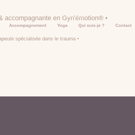
 & accompagnante en Gyn'émotion® •
Accompagnement
Yoga
Qui suis-je ?
Contact
apeute spécialisée dans le trauma •