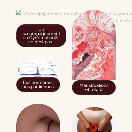
Un
accompagnement
en Gyn’émotion®,
ce n’est pas…
Les hormones,
Menstruations
nos gardiennes
et retard