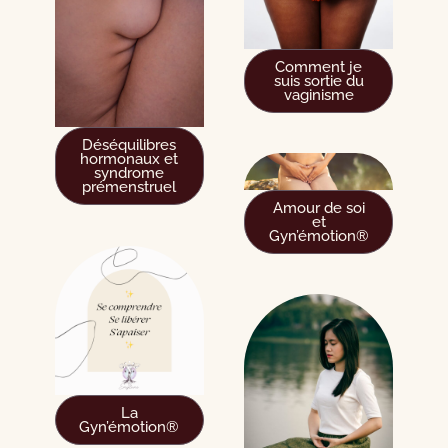
Comment je
suis sortie du
vaginisme
Déséquilibres
hormonaux et
syndrome
prémenstruel
Amour de soi
et
Gyn’émotion®
La
Gyn’émotion®